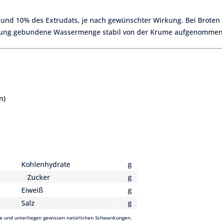
und 10% des Extrudats, je nach gewünschter Wirkung. Bei Broten 
uellung gebundene Wassermenge stabil von der Krume aufgenomme
n)
Kohlenhydrate
g
Zucker
g
Eiweiß
g
Salz
g
e und unterliegen gewissen natürlichen Schwankungen.