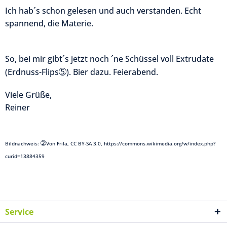
Ich hab´s schon gelesen und auch verstanden. Echt
spannend, die Materie.
So, bei mir gibt´s jetzt noch ´ne Schüssel voll Extrudate
➄
(Erdnuss-Flips
). Bier dazu. Feierabend.
Viele Grüße,
Reiner
➁
Bildnachweis:
Von Frila, CC BY-SA 3.0, https://commons.wikimedia.org/w/index.php?
curid=13884359
Service